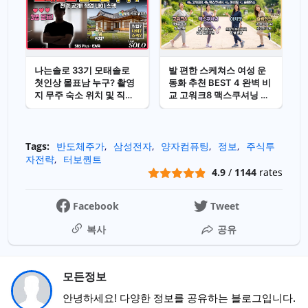
나는솔로 33기 모태솔로
발 편한 스케쳐스 여성 운
첫인상 몰표남 누구? 촬영
동화 추천 BEST 4 완벽 비
지 무주 숙소 위치 및 직업
교 고워크8 맥스쿠셔닝 아
나이 스펙
치핏 슬립인스
Tags:
반도체주가
삼성전자
양자컴퓨팅
정보
주식투
자전략
터보퀀트
4.9
/
1144
rates
Facebook
Tweet
복사
공유
모든정보
안녕하세요! 다양한 정보를 공유하는 블로그입니다.