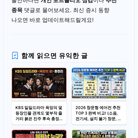
불안하다면
개인 포트폴리오 점검
이나
추천
종목
댓글로 물어보세요. 최신 증시 동향
나오면 바로 업데이트해드릴게요!
함께 읽으면 유익한 글
KBS 일일드라마 욕망의 덫
2026 창문형 에어컨 추천
등장인물 관계도 몇부작 줄
TOP 3 완벽 비교! (소음,
거리 붉은 진주 후속 총정
전기세, 설치 불가 창문, 단
리
점, A/S 총정리)