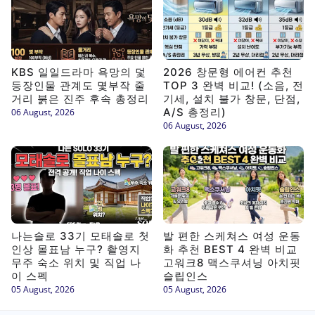
KBS 일일드라마 욕망의 덫
2026 창문형 에어컨 추천
등장인물 관계도 몇부작 줄
TOP 3 완벽 비교! (소음, 전
거리 붉은 진주 후속 총정리
기세, 설치 불가 창문, 단점,
A/S 총정리)
06 August, 2026
06 August, 2026
나는솔로 33기 모태솔로 첫
발 편한 스케쳐스 여성 운동
인상 몰표남 누구? 촬영지
화 추천 BEST 4 완벽 비교
무주 숙소 위치 및 직업 나
고워크8 맥스쿠셔닝 아치핏
이 스펙
슬립인스
05 August, 2026
05 August, 2026