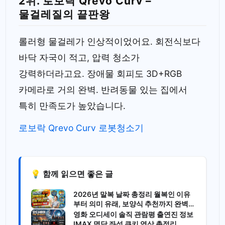
2위. 로보락 Qrevo Curv –
물걸레질의 끝판왕
롤러형 물걸레가 인상적이었어요. 회전식보다
바닥 자국이 적고, 압력 청소가
강력하더라고요. 장애물 회피도 3D+RGB
카메라로 거의 완벽. 반려동물 있는 집에서
특히 만족도가 높았습니다.
로보락 Qrevo Curv 로봇청소기
💡 함께 읽으면 좋은 글
2026년 말복 날짜 총정리 월복인 이유
부터 의미 유래, 보양식 추천까지 완벽
가이드
영화 오디세이 솔직 관람평 출연진 정보
IMAX 명당 좌석 쿠키 영상 총정리