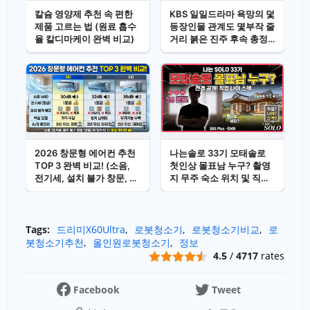
칼슘 영양제 추천 속 편한
KBS 일일드라마 욕망의 덫
제품 고르는 법 (원료 흡수
등장인물 관계도 몇부작 줄
율 칼디마케이 완벽 비교)
거리 붉은 진주 후속 총정
리
2026 창문형 에어컨 추천
나는솔로 33기 모태솔로
TOP 3 완벽 비교! (소음,
첫인상 몰표남 누구? 촬영
전기세, 설치 불가 창문, 단
지 무주 숙소 위치 및 직업
점, A/S 총정리)
나이 스펙
Tags:
드리미X60Ultra
로봇청소기
로봇청소기비교
로
봇청소기추천
올인원로봇청소기
정보
4.5
/
4717
rates
Facebook
Tweet