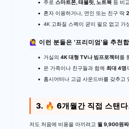
주로
스마트폰, 태블릿, 노트북
등 비
혼자 이용하거나, 연인 또는 친구 딱
4K 고화질 스펙이 굳이 필요 없고 
🙋‍♀️ 이런 분들은 '프리미엄'을 추천
거실의
4K 대형 TV나 빔프로젝터
를 
온 가족이나 친구들과 함께
최대 4명
홈시어터나 고급 사운드바를 갖추고
3. 🔥 6개월간 직접 스탠
저도 처음에 비용을 아끼려고
월 9,900원