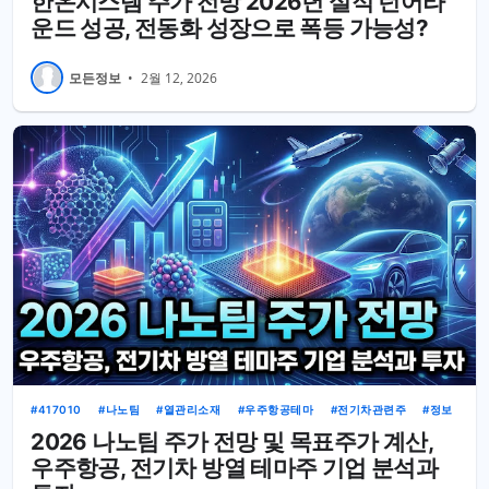
한온시스템 주가 전망 2026년 실적 턴어라
운드 성공, 전동화 성장으로 폭등 가능성?
모든정보
•
2월 12, 2026
417010
나노팀
열관리소재
우주항공테마
전기차관련주
정보
2026 나노팀 주가 전망 및 목표주가 계산,
우주항공, 전기차 방열 테마주 기업 분석과