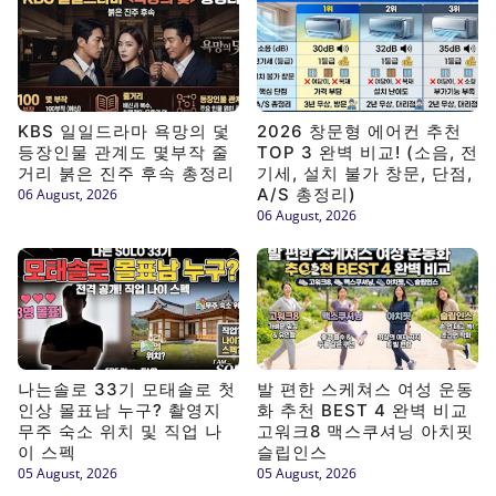
KBS 일일드라마 욕망의 덫
2026 창문형 에어컨 추천
등장인물 관계도 몇부작 줄
TOP 3 완벽 비교! (소음, 전
거리 붉은 진주 후속 총정리
기세, 설치 불가 창문, 단점,
A/S 총정리)
06 August, 2026
06 August, 2026
나는솔로 33기 모태솔로 첫
발 편한 스케쳐스 여성 운동
인상 몰표남 누구? 촬영지
화 추천 BEST 4 완벽 비교
무주 숙소 위치 및 직업 나
고워크8 맥스쿠셔닝 아치핏
이 스펙
슬립인스
05 August, 2026
05 August, 2026