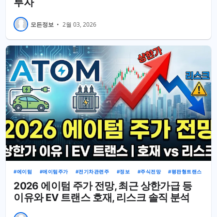
투자
모든정보
•
2월 03, 2026
에이텀
에이텀주가
전기차관련주
정보
주식전망
평판형트랜스
2026 에이텀 주가 전망, 최근 상한가급 등
이유와 EV 트랜스 호재, 리스크 솔직 분석