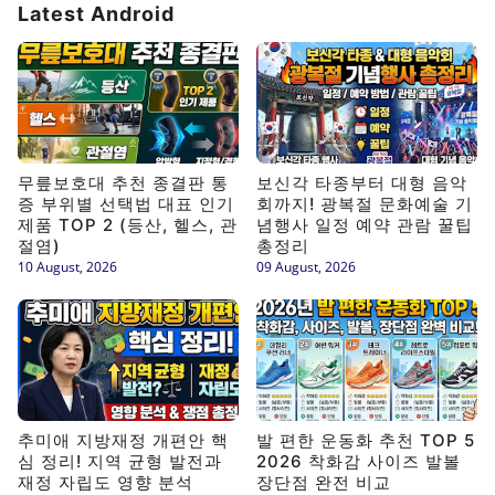
Latest Android
무릎보호대 추천 종결판 통
보신각 타종부터 대형 음악
증 부위별 선택법 대표 인기
회까지! 광복절 문화예술 기
제품 TOP 2 (등산, 헬스, 관
념행사 일정 예약 관람 꿀팁
절염)
총정리
10 August, 2026
09 August, 2026
추미애 지방재정 개편안 핵
발 편한 운동화 추천 TOP 5
심 정리! 지역 균형 발전과
2026 착화감 사이즈 발볼
재정 자립도 영향 분석
장단점 완전 비교