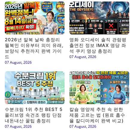
2026년 말복 날짜 총정리
영화 오디세이 솔직 관람평
월복인 이유부터 의미 유래,
출연진 정보 IMAX 명당 좌
보양식 추천까지 완벽 가이
석 쿠키 영상 총정리
드
07 August, 2026
07 August, 2026
수분크림 1위 추천 BEST 5
칼슘 영양제 추천 속 편한
올리브영 속건조 랭킹 단점
제품 고르는 법 (원료 흡수
내돈내산 꿀팁 총정리
율 칼디마케이 완벽 비교)
07 August, 2026
07 August, 2026