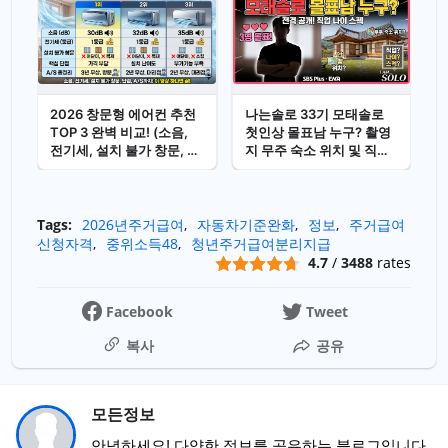
2026 창문형 에어컨 추천
나는솔로 33기 모태솔로
TOP 3 완벽 비교! (소음,
첫인상 몰표남 누구? 촬영
전기세, 설치 불가 창문, 단
지 무주 숙소 위치 및 직업
점, A/S 총정리)
나이 스펙
Tags:
2026년주거급여
자동차기준완화
정보
주거급여
신청자격
중위소득48
청년주거급여분리지급
4.7
/
3488
rates
Facebook
Tweet
복사
공유
모든정보
안녕하세요! 다양한 정보를 공유하는 블로그입니다.