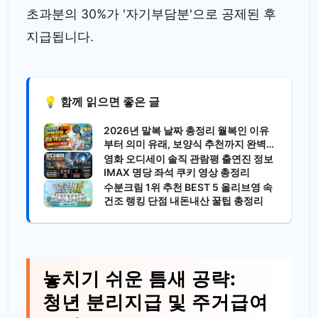
초과분의 30%가 '자기부담분'으로 공제된 후
지급됩니다.
💡 함께 읽으면 좋은 글
2026년 말복 날짜 총정리 월복인 이유
부터 의미 유래, 보양식 추천까지 완벽
가이드
영화 오디세이 솔직 관람평 출연진 정보
IMAX 명당 좌석 쿠키 영상 총정리
수분크림 1위 추천 BEST 5 올리브영 속
건조 랭킹 단점 내돈내산 꿀팁 총정리
놓치기 쉬운 틈새 공략:
청년 분리지급 및 주거급여