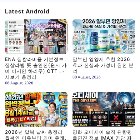
Latest Android
ENA 짐쌀라비움 기본정보
알부민 영양제 추천 2026
짐살라빔 뜻 출연진(원지 가
효과 진실과 가성비 완전 분
비 이시안 하리무) OTT 다
석
시보기 총정리
08 August, 2026
08 August, 2026
2026년 말복 날짜 총정리
영화 오디세이 솔직 관람평
월복인 이유부터 의미 유래,
출연진 정보 IMAX 명당 좌