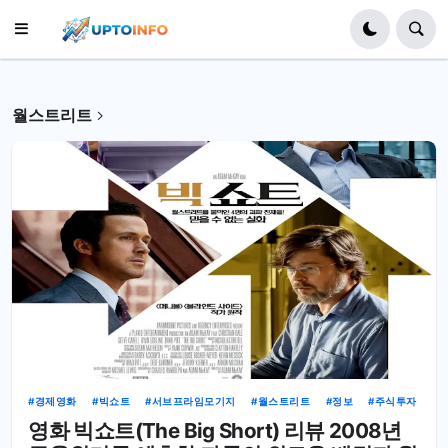
월스트리트
경제영화
빅쇼트
서브프라임모기지
월스트리트
정보
주식투자
영화 빅쇼트(The Big Short) 리뷰 2008년