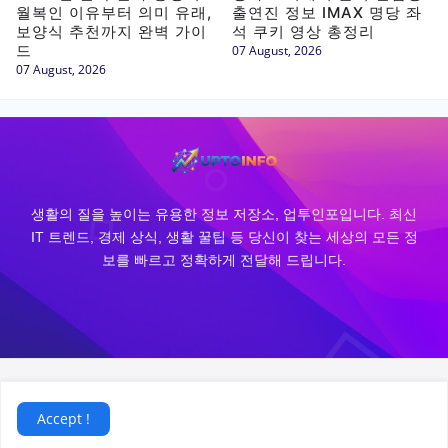
월복인 이유부터 의미 유래,
출연진 정보 IMAX 명당 좌
보양식 추천까지 완벽 가이
석 쿠키 영상 총정리
드
07 August, 2026
07 August, 2026
생활의 질을 높이는 유용한 정보 저장소, 업투인포입니다. 최신
IT 트렌드, 경제 상식, 생활 꿀팁 등 당신이 찾는 세상의 모든 정
보를 빠르고 정확하게 전달해 드립니다.
@uptoinfo.com.
Designed by
Vietrick.
Accept !
Home
About
Contact
Site Map