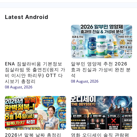
Latest Android
ENA 짐쌀라비움 기본정보
알부민 영양제 추천 2026
짐살라빔 뜻 출연진(원지 가
효과 진실과 가성비 완전 분
비 이시안 하리무) OTT 다
석
시보기 총정리
08 August, 2026
08 August, 2026
2026년 말복 날짜 총정리
영화 오디세이 솔직 관람평