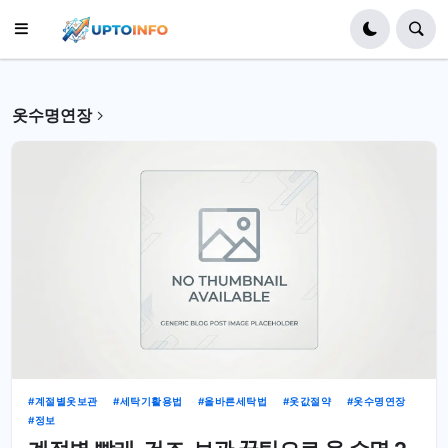
옷수명연장
계절별옷보관
세탁기활용법
올바른세탁법
옷값절약
옷수명연장
정보