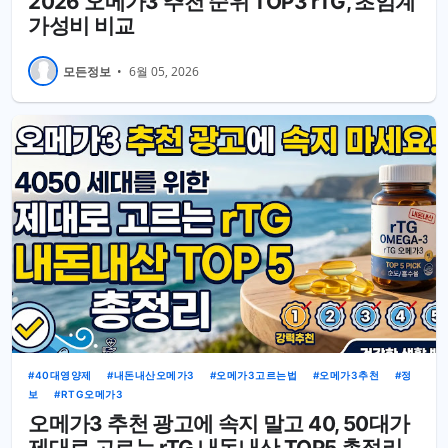
2026 오메가3 추천 순위 TOP3 rTG, 초임계
가성비 비교
모든정보
•
6월 05, 2026
40대영양제
내돈내산오메가3
오메가3고르는법
오메가3추천
정
보
RTG오메가3
오메가3 추천 광고에 속지 말고 40, 50대가
제대로 고르는 rTG 내돈내산 TOP5 총정리