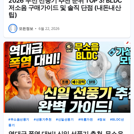
2026 무선 선풍기 추천 순위 TOP 3! BLDC
저소음 구매가이드 및 솔직 단점 (내돈내산
팁)
모든정보
•
6월 22, 2026
무소음선풍기
선풍기추천
신일선풍기
여름가전
정보
BLDC선
풍기
역대급 폭염 대비! 신일 선풍기 추천, 무소음