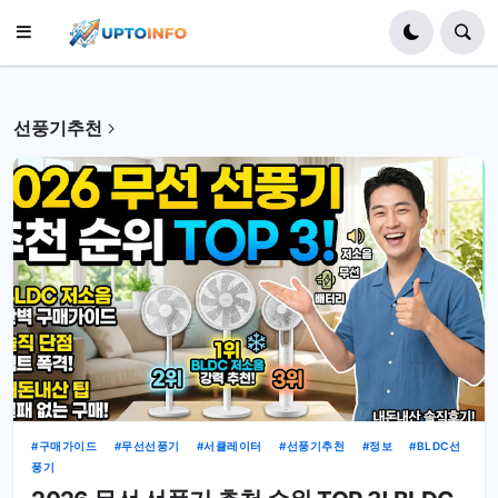
선풍기추천
구매가이드
무선선풍기
서큘레이터
선풍기추천
정보
BLDC선
풍기