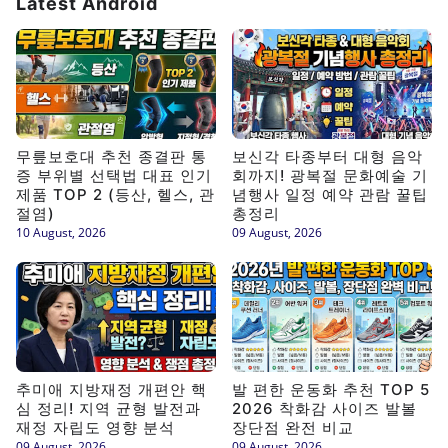
Latest Android
무릎보호대 추천 종결판 통
보신각 타종부터 대형 음악
증 부위별 선택법 대표 인기
회까지! 광복절 문화예술 기
제품 TOP 2 (등산, 헬스, 관
념행사 일정 예약 관람 꿀팁
절염)
총정리
10 August, 2026
09 August, 2026
추미애 지방재정 개편안 핵
발 편한 운동화 추천 TOP 5
심 정리! 지역 균형 발전과
2026 착화감 사이즈 발볼
재정 자립도 영향 분석
장단점 완전 비교
09 August, 2026
09 August, 2026