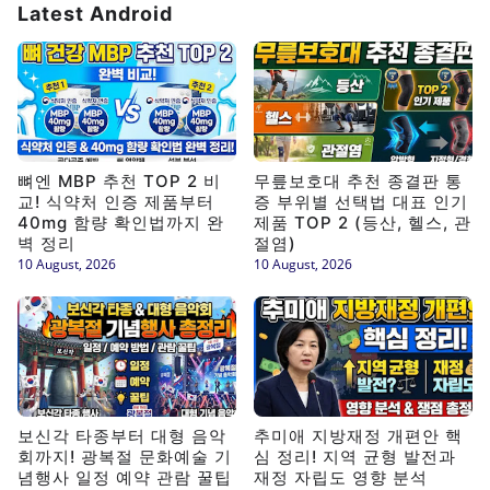
Latest Android
뼈엔 MBP 추천 TOP 2 비
무릎보호대 추천 종결판 통
교! 식약처 인증 제품부터
증 부위별 선택법 대표 인기
40mg 함량 확인법까지 완
제품 TOP 2 (등산, 헬스, 관
벽 정리
절염)
10 August, 2026
10 August, 2026
보신각 타종부터 대형 음악
추미애 지방재정 개편안 핵
회까지! 광복절 문화예술 기
심 정리! 지역 균형 발전과
념행사 일정 예약 관람 꿀팁
재정 자립도 영향 분석