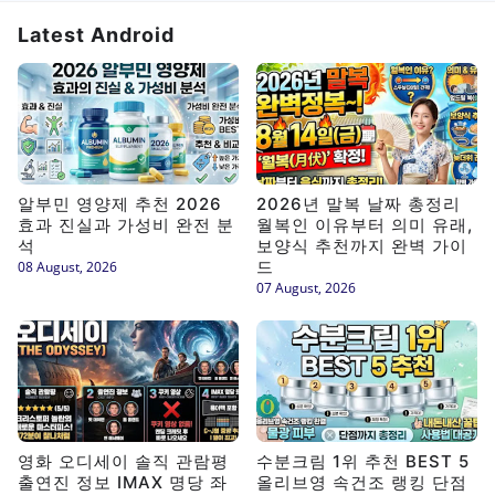
Latest Android
알부민 영양제 추천 2026
2026년 말복 날짜 총정리
효과 진실과 가성비 완전 분
월복인 이유부터 의미 유래,
석
보양식 추천까지 완벽 가이
드
08 August, 2026
07 August, 2026
영화 오디세이 솔직 관람평
수분크림 1위 추천 BEST 5
출연진 정보 IMAX 명당 좌
올리브영 속건조 랭킹 단점