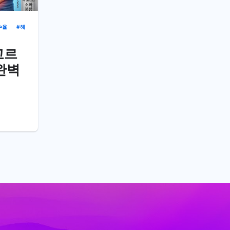
수율
해
고르
완벽