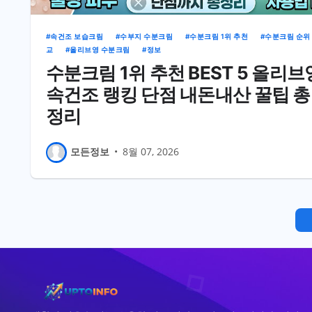
속건조 보습크림
수부지 수분크림
수분크림 1위 추천
수분크림 순위
교
올리브영 수분크림
정보
수분크림 1위 추천 BEST 5 올리브
속건조 랭킹 단점 내돈내산 꿀팁 총
정리
모든정보
•
8월 07, 2026