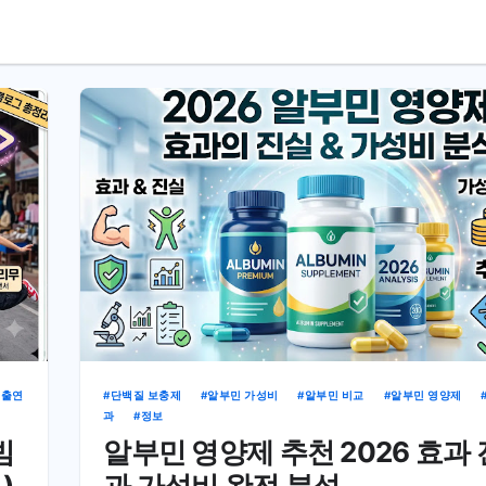
 출연
단백질 보충제
알부민 가성비
알부민 비교
알부민 영양제
과
정보
빔
알부민 영양제 추천 2026 효과
)
과 가성비 완전 분석