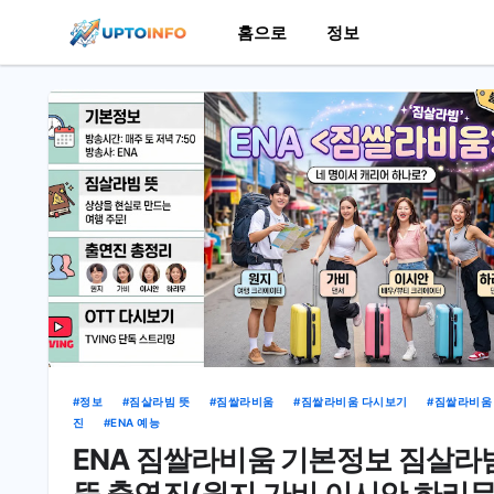
홈으로
정보
정보
짐살라빔 뜻
짐쌀라비움
짐쌀라비움 다시보기
짐쌀라비움
진
ENA 예능
ENA 짐쌀라비움 기본정보 짐살라
뜻 출연진(원지 가비 이시안 하리무