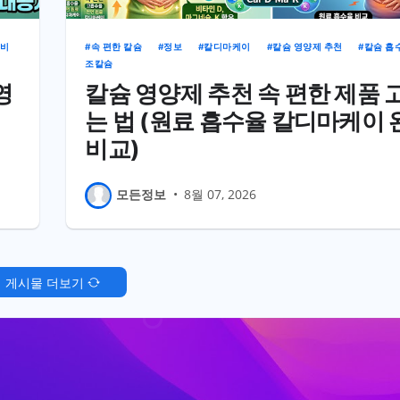
 비
속 편한 칼슘
정보
칼디마케이
칼슘 영양제 추천
칼슘 흡
조칼슘
영
칼슘 영양제 추천 속 편한 제품 
는 법 (원료 흡수율 칼디마케이 
비교)
모든정보
•
8월 07, 2026
게시물 더보기