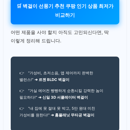
🛒 벽걸이 선풍기 추천 쿠팡 인기 상품 최저가
비교하기
어떤 제품을 사야 할지 아직도 고민되신다면, 딱
이렇게 정리해 드립니다.
👉
"가성비, 초저소음, 앱 제어까지 완벽한
밸런스!"
➔ 르젠 BLDC 벽걸이
👉
"거실 에어컨 빵빵하게 순환시킬 강력한 놈이
필요하다!"
➔ 신일 3D 서큘레이터 벽걸이
👉
"내 집에 못 절대 못 박고, 5만 원대 미친
가성비를 원한다!"
➔ 홈플래닛 무타공 벽걸이