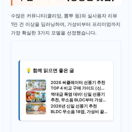
수많은 커뮤니티(클리앙, 뽐뿌 등)와 실사용자 리뷰
1만 건 이상을 딥러닝하여, 가성비부터 프리미엄까지
가장 확실한 3가지 모델을 선정했습니다.
💡 함께 읽으면 좋은 글
2026 써큘레이터 선풍기 추천
TOP 4 비교 구매 가이드 (신일,
루메나, 르젠, 샤오미)
역대급 폭염 대비! 신일 선풍기
추천, 무소음 BLDC부터 가성비
모델까지 완벽 가이드
2026년 신일 선풍기 추천
BLDC 무소음 18엽, 가성비 끝
판왕, 내돈내산 실사용 후기