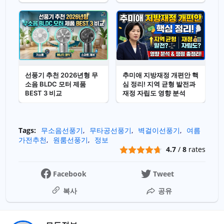
선풍기 추천 2026년형 무
추미애 지방재정 개편안 핵
소음 BLDC 모터 제품
심 정리! 지역 균형 발전과
BEST 3 비교
재정 자립도 영향 분석
Tags:
무소음선풍기
무타공선풍기
벽걸이선풍기
여름
가전추천
원룸선풍기
정보
4.7
/
8
rates
Facebook
Tweet
복사
공유